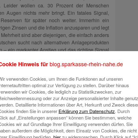
d. Leider wollen ca. 30 Prozent der Menschen
en Augen nichts mehr bringt. Ein fatales Signal,
eserven für später noch weiter. Immerhin ein
drigen Zinsen und die Inflation anzusparen und legt
r Mehrheit sind aber diejenigen, die einfach anders
utschen sucht nach alternativen Anlageprodukten
n – ein markanter Anstieg und das richtige Signal
 der grundsätzlichen Notwendigkeit, Vorsorge zu
blog.sparkasse-rhein-nahe.de
Cookie Hinweis für
ins gar nichts.
it mehreren Jahren unser Produktangebot auf die
Wir verwenden Cookies, um Ihnen die Funktionen auf unseren
unden ausgerichtet. Dazu gehören natürlich auch
Internetauftritten optimal zur Verfügung zu stellen. Darüber hinaus
ch inzwischen einer immer größeren Nachfrage
verwenden wir Cookies, die lediglich zu Statistikzwecken, zur
Reichweitenmessung oder zur Anzeige personalisierter Inhalte genutz
ir zum Weltspartag wieder ein attraktives Aktions-
werden. Detaillierte Informationen über Art, Herkunft und Zweck diese
 lohnt sich also!“
Cookies finden Sie in unserer
Erklärung zum Datenschutz
. Durch
Klick auf „Einstellungen anpassen“ können Sie bestimmen, welche
ages bietet die Sparkasse Rhein-Nahe für
Cookies wir auf Grundlage Ihrer Einwilligung verwenden dürfen. Sie
skunden zum einen den
sowie eine
S-Duo-Plan
haben außerdem die Möglichkeit, dem Einsatz von Cookies, die nicht
0.12.2020)
an. Nähere
für Wertpapierneukunden
Ihrer Einwilligung bedürfen,
hier
zu widersprechen. Durch Klick auf “Ic