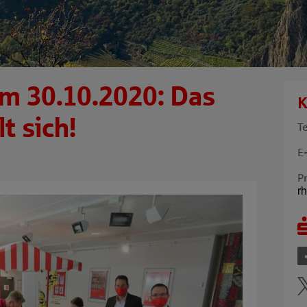
m 30.10.2020: Das
K
t sich!
T
E
P
r