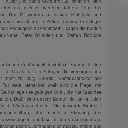
s Polster und damit Sicherheit zu schaffen. Man
achen als noch vor wenigen Jahren. Denn das
che Realität werden zu lassen. Richtiges und
ch wie vor dabei, in Zeiten dauerhaft niedriger
enen Vermögens zu verhindern“, sagen die beiden
in-Nahe, Peter Scholten und Steffen Roßkopf
opäischen Zentralbank hinterlässt Spuren in den
 Der Druck auf die Anleger, die vorsorgen und
mehr zu! Jörg Brendel, Vertriebsdirektor der
Für viele Menschen stellt sich die Frage, mit
Geldanlagen es gelingen kann, die Kaufkraft des
lten. Dafür sind unsere Berater da, um mit den
beste Lösung zu finden.“ Die passende Strategie
ermögensaufbau, eine sinnvolle Streuung des
ersvorsorge ist unerlässlich für den Anlageerfolg.
tschen sparen, verändert sich massiv, indem das