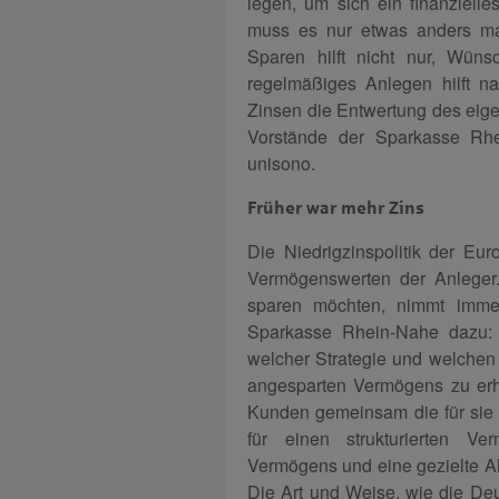
legen, um sich ein finanzielle
muss es nur etwas anders m
Sparen hilft nicht nur, Wüns
regelmäßiges Anlegen hilft na
Zinsen die Entwertung des eig
Vorstände der Sparkasse Rhe
unisono.
Früher war mehr Zins
Die Niedrigzinspolitik der Eur
Vermögenswerten der Anleger.
sparen möchten, nimmt immer 
Sparkasse Rhein-Nahe dazu: „
welcher Strategie und welchen 
angesparten Vermögens zu erha
Kunden gemeinsam die für sie 
für einen strukturierten V
Vermögens und eine gezielte Alt
Die Art und Weise, wie die Deu