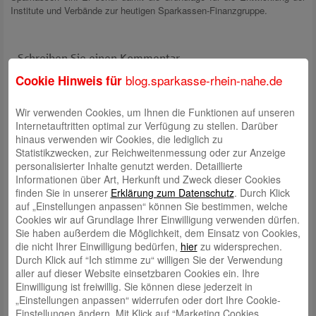
Institute und Verbände zur heutigen Sparkassen-Finanzgruppe.
Schreiben Sie einen Kommentar
Ihre E-Mail-Adresse wird nicht veröffentlicht.
Erforderliche Felder
blog.sparkasse-rhein-nahe.de
Cookie Hinweis für
sind mit
*
markiert
Wir verwenden Cookies, um Ihnen die Funktionen auf unseren
Internetauftritten optimal zur Verfügung zu stellen. Darüber
hinaus verwenden wir Cookies, die lediglich zu
Statistikzwecken, zur Reichweitenmessung oder zur Anzeige
personalisierter Inhalte genutzt werden. Detaillierte
Informationen über Art, Herkunft und Zweck dieser Cookies
finden Sie in unserer
Erklärung zum Datenschutz
. Durch Klick
auf „Einstellungen anpassen“ können Sie bestimmen, welche
Name
*
Cookies wir auf Grundlage Ihrer Einwilligung verwenden dürfen.
E-Mail
*
Sie haben außerdem die Möglichkeit, dem Einsatz von Cookies,
die nicht Ihrer Einwilligung bedürfen,
hier
zu widersprechen.
Website
Durch Klick auf “Ich stimme zu“ willigen Sie der Verwendung
aller auf dieser Website einsetzbaren Cookies ein. Ihre
Solve Captcha*
Einwilligung ist freiwillig. Sie können diese jederzeit in
„Einstellungen anpassen“ widerrufen oder dort Ihre Cookie-
Einstellungen ändern. Mit Klick auf “Marketing Cookies