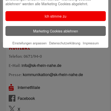
ablehnen“ werden alle Marketing Cookies abgelehnt.
Enter Captcha Here :
Ich stimme zu
Marketing Cookies ablehnen
Einstellungen anpassen
Datenschutzerklärung
Impressum
Kontakt
Telefon: 0671/94-0
info@sk-rhein-nahe.de
E-Mail:
kommunikation@sk-rhein-nahe.de
Presse:
Internetfiliale
Facebook
X