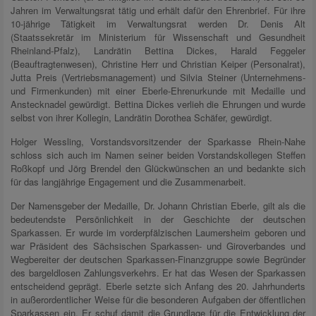
Jahren im Verwaltungsrat tätig und erhält dafür den Ehrenbrief. Für ihre
10-jährige Tätigkeit im Verwaltungsrat werden Dr. Denis Alt
(Staatssekretär im Ministerium für Wissenschaft und Gesundheit
Rheinland-Pfalz), Landrätin Bettina Dickes, Harald Feggeler
(Beauftragtenwesen), Christine Herr und Christian Keiper (Personalrat),
Jutta Preis (Vertriebsmanagement) und Silvia Steiner (Unternehmens-
und Firmenkunden) mit einer Eberle-Ehrenurkunde mit Medaille und
Anstecknadel gewürdigt. Bettina Dickes verlieh die Ehrungen und wurde
selbst von ihrer Kollegin, Landrätin Dorothea Schäfer, gewürdigt.
Holger Wessling, Vorstandsvorsitzender der Sparkasse Rhein-Nahe
schloss sich auch im Namen seiner beiden Vorstandskollegen Steffen
Roßkopf und Jörg Brendel den Glückwünschen an und bedankte sich
für das langjährige Engagement und die Zusammenarbeit.
Der Namensgeber der Medaille, Dr. Johann Christian Eberle, gilt als die
bedeutendste Persönlichkeit in der Geschichte der deutschen
Sparkassen. Er wurde im vorderpfälzischen Laumersheim geboren und
war Präsident des Sächsischen Sparkassen- und Giroverbandes und
Wegbereiter der deutschen Sparkassen-Finanzgruppe sowie Begründer
des bargeldlosen Zahlungsverkehrs. Er hat das Wesen der Sparkassen
entscheidend geprägt. Eberle setzte sich Anfang des 20. Jahrhunderts
in außerordentlicher Weise für die besonderen Aufgaben der öffentlichen
Sparkassen ein. Er schuf damit die Grundlage für die Entwicklung der