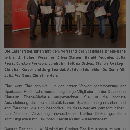
Die Ehrenträger:innen mit dem Vorstand der Sparkasse Rhein-Nahe
(v.l. n.r.): Holger Wessling, Silvia Steiner, Harald Feggeler, Jutta
Preiß, Carsten Pörksen, Landrätin Bettina Dickes, Steffen Roßkopf,
Christian Keiper und Jörg Brendel. Auf dem Bild fehlen Dr. Denis Alt,
Jutta Preiß und Christine Herr.
Ehre wem Ehre gebührt – in der letzten Verwaltungsratssitzung der
Sparkasse Rhein-Nahe wurden langjährige Mitglieder mit der Dr. Johann
Christian Eberle-Medaille ausgezeichnet. Sie ist die höchste
Auszeichnung der rheinland-pfälzischen Sparkassenorganisation und
ehrt Personen, die sich besonders um diese verdient gemacht haben.
Landrätin und Verwaltungsratsvorsitzende Bettina Dickes gratulierte
acht Mitgliedern mit Urkunden, Medaillen und Anstecknadeln:
Carsten Pörksen (u. a. Mitglied im Stadtrat Bad Kreuznach) ist seit 30