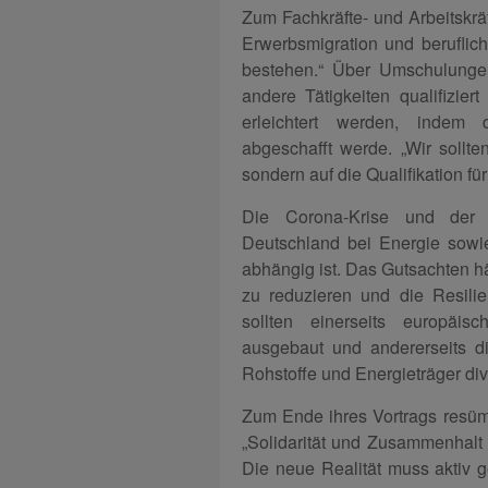
Zum Fachkräfte- und Arbeitskrä
Erwerbsmigration und beruflic
bestehen.“ Über Umschulungen
andere Tätigkeiten qualifizier
erleichtert werden, indem d
abgeschafft werde. „Wir sollte
sondern auf die Qualifikation fü
Die Corona-Krise und der r
Deutschland bei Energie sowie
abhängig ist. Das Gutsachten hä
zu reduzieren und die Resili
sollten einerseits europäisc
ausgebaut und andererseits di
Rohstoffe und Energieträger dive
Zum Ende ihres Vortrags resümi
„Solidarität und Zusammenhalt 
Die neue Realität muss aktiv ge