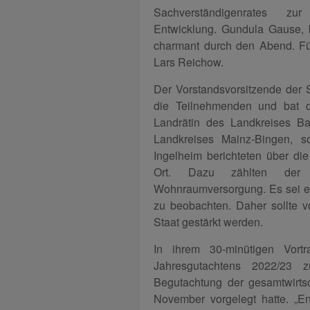
Sachverständigenrates zur
Entwicklung. Gundula Gause, 
charmant durch den Abend. Für
Lars Reichow.
Der Vorstandsvorsitzende der 
die Teilnehmenden und bat d
Landrätin des Landkreises Ba
Landkreises Mainz-Bingen, s
Ingelheim berichteten über di
Ort. Dazu zählten der 
Wohnraumversorgung. Es sei ein
zu beobachten. Daher sollte 
Staat gestärkt werden.
In ihrem 30-minütigen Vort
Jahresgutachtens 2022/23 
Begutachtung der gesamtwirts
November vorgelegt hatte. „Ene