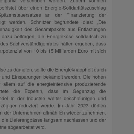
Zeitpunkt verschoben werden. Zudem könnten
fristet über einen Energie-Solidaritätszuschlag
itzensteuersatzes an der Finanzierung der
igt werden. Schnitzer begründete dies: „Die
nauigkeit des Gesamtpakets aus Entlastungen
azu beitragen, die Energiekrise solidarisch zu
 des Sachverständigenrates hätten ergeben, dass
rpotenzial von 10 bis 15 Milliarden Euro mit sich
se zu dämpfen, sollte die Energieknappheit durch
 und Einsparungen bekämpft werden. Die hohen
r allem auf die energieintensive produzierende
ertete die Expertin, dass im Gegenzug die
ndel in der Industrie weiter beschleunigen und
 zügiger reduziert werde. Im Jahr 2023 dürften
en der Unternehmen allmählich wieder zunehmen.
 die Lieferengpässe langsam nachlassen und der
rie abgearbeitet wird.