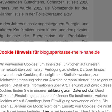
 459-seitigen Gutachtens. Schnitzer ist seit 2020
nrates und wurde 2022 als Vorsitzende für drei
ahren ist sie in der Politikberatung aktiv.
itte des Jahres massiv angestiegenen Energie- und
rkeren Kaufkraftverlusten führen und den privaten
ig belaste die Energiekrise die Produktion,
ergieintensiven Industriezweigen. Der
 dass das reale Bruttoinlandsprodukt (BIP) in
blog.sparkasse-rhein-nahe.de
Cookie Hinweis für
 noch um 1,7 Prozent steigt, für 2023 erwartet er
2 Prozent.
Wir verwenden Cookies, um Ihnen die Funktionen auf unseren
Internetauftritten optimal zur Verfügung zu stellen. Darüber hinaus
verwenden wir Cookies, die lediglich zu Statistikzwecken, zur
Reichweitenmessung oder zur Anzeige personalisierter Inhalte genutz
Rezession
werden. Detaillierte Informationen über Art, Herkunft und Zweck diese
ie Inflation in Deutschland im Oktober 2022 den
Cookies finden Sie in unserer
Erklärung zum Datenschutz
. Durch
r 1950er-Jahre“, so Schnitzer. „Die steigenden
Klick auf „Einstellungen anpassen“ können Sie bestimmen, welche
Cookies wir auf Grundlage Ihrer Einwilligung verwenden dürfen. Sie
an die Verbraucherinnen und Verbraucher
haben außerdem die Möglichkeit, dem Einsatz von Cookies, die nicht
erninflation antreibt.“ Der Sachverständigenrat
Ihrer Einwilligung bedürfen,
hier
zu widersprechen. Durch Klick auf “Ic