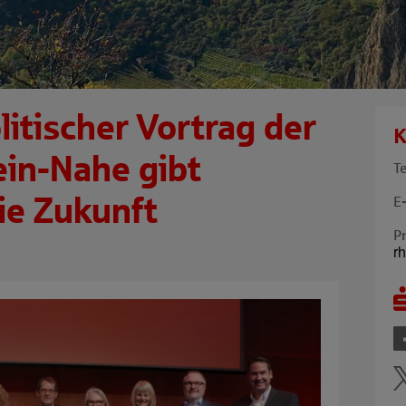
itischer Vortrag der
K
in-Nahe gibt
T
ie Zukunft
E
P
r