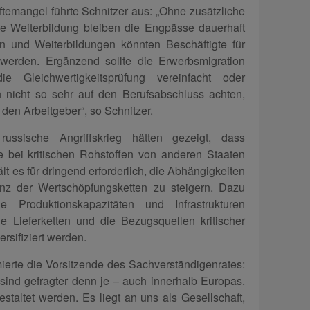
ftemangel führte Schnitzer aus: „Ohne zusätzliche
he Weiterbildung bleiben die Engpässe dauerhaft
 und Weiterbildungen könnten Beschäftigte für
t werden. Ergänzend sollte die Erwerbsmigration
ie Gleichwertigkeitsprüfung vereinfacht oder
n nicht so sehr auf den Berufsabschluss achten,
r den Arbeitgeber“, so Schnitzer.
ussische Angriffskrieg hätten gezeigt, dass
 bei kritischen Rohstoffen von anderen Staaten
lt es für dringend erforderlich, die Abhängigkeiten
enz der Wertschöpfungsketten zu steigern. Dazu
he Produktionskapazitäten und Infrastrukturen
e Lieferketten und die Bezugsquellen kritischer
rsifiziert werden.
erte die Vorsitzende des Sachverständigenrates:
sind gefragter denn je – auch innerhalb Europas.
staltet werden. Es liegt an uns als Gesellschaft,