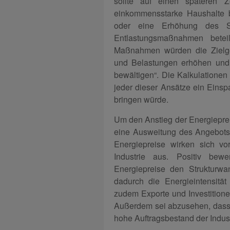
sollte auf einen späteren 
einkommensstarke Haushalte be
oder eine Erhöhung des Sp
Entlastungsmaßnahmen beteil
Maßnahmen würden die Zielge
und Belastungen erhöhen und d
bewältigen“. Die Kalkulationen
jeder dieser Ansätze ein Einspa
bringen würde.
Um den Anstieg der Energieprei
eine Ausweitung des Angebots
Energiepreise wirken sich vo
Industrie aus. Positiv bew
Energiepreise den Strukturwa
dadurch die Energieintensität
zudem Exporte und Investition
Außerdem sei abzusehen, dass
hohe Auftragsbestand der Indust