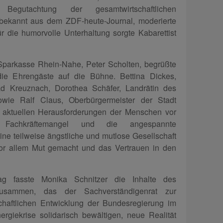
 Begutachtung der gesamtwirtschaftlichen
bekannt aus dem ZDF-heute-Journal, moderierte
 die humorvolle Unterhaltung sorgte Kabarettist
Sparkasse Rhein-Nahe, Peter Scholten, begrüßte
ie Ehrengäste auf die Bühne. Bettina Dickes,
d Kreuznach, Dorothea Schäfer, Landrätin des
owie Ralf Claus, Oberbürgermeister der Stadt
e aktuellen Herausforderungen der Menschen vor
Fachkräftemangel und die angespannte
e teilweise ängstliche und mutlose Gesellschaft
vor allem Mut gemacht und das Vertrauen in den
rag fasste Monika Schnitzer die Inhalte des
zusammen, das der Sachverständigenrat zur
chaftlichen Entwicklung der Bundesregierung im
rgiekrise solidarisch bewältigen, neue Realität