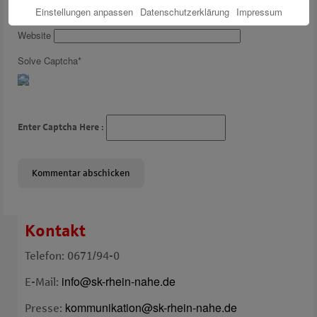
E-Mail
*
Einstellungen anpassen
Datenschutzerklärung
Impressum
Website
Solve Captcha*
Enter Captcha Here :
Kontakt
Telefon: 0671/94-0
info@sk-rhein-nahe.de
E-Mail:
kommunikation@sk-rhein-nahe.de
Presse: