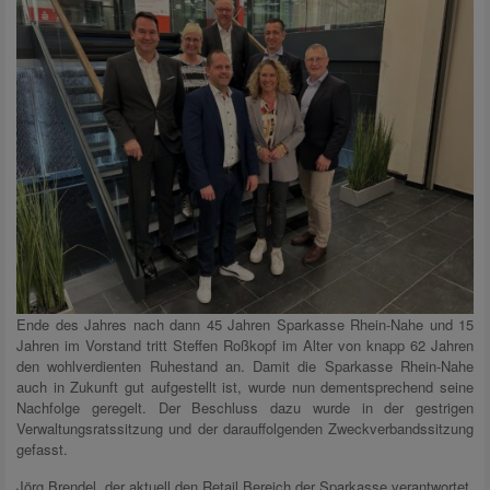
Ende des Jahres nach dann 45 Jahren Sparkasse Rhein-Nahe und 15
Jahren im Vorstand tritt Steffen Roßkopf im Alter von knapp 62 Jahren
den wohlverdienten Ruhestand an. Damit die Sparkasse Rhein-Nahe
auch in Zukunft gut aufgestellt ist, wurde nun dementsprechend seine
Nachfolge geregelt. Der Beschluss dazu wurde in der gestrigen
Verwaltungsratssitzung und der darauffolgenden Zweckverbandssitzung
gefasst.
Jörg Brendel, der aktuell den Retail Bereich der Sparkasse verantwortet,