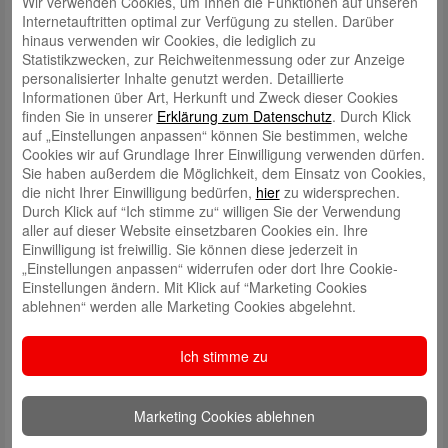
Wir verwenden Cookies, um Ihnen die Funktionen auf unseren
Familie. Bis es aber soweit ist, heißt es nochmal volle Kraft für unsere
Internetauftritten optimal zur Verfügung zu stellen. Darüber
Sparkasse. Ich freue mich auf ein gutes Jahr mit spannenden
hinaus verwenden wir Cookies, die lediglich zu
Herausforderungen!“
Statistikzwecken, zur Reichweitenmessung oder zur Anzeige
personalisierter Inhalte genutzt werden. Detaillierte
Jörg Brendel, Dorothea Schäfer, Kai Wilhelm, Steffen
BU (v.l.n.r.):
Informationen über Art, Herkunft und Zweck dieser Cookies
Roßkopf, Bettina Dickes, Emanuel Letz und Holger Wessling bei der
finden Sie in unserer
Erklärung zum Datenschutz
. Durch Klick
Verwaltungsratssitzung am Mittwoch.
Sparkasse Rhein-
Foto:
auf „Einstellungen anpassen“ können Sie bestimmen, welche
Nahe/Jens Eckes.
Cookies wir auf Grundlage Ihrer Einwilligung verwenden dürfen.
Sie haben außerdem die Möglichkeit, dem Einsatz von Cookies,
die nicht Ihrer Einwilligung bedürfen,
hier
zu widersprechen.
Durch Klick auf “Ich stimme zu“ willigen Sie der Verwendung
Schreiben Sie einen Kommentar
aller auf dieser Website einsetzbaren Cookies ein. Ihre
Ihre E-Mail-Adresse wird nicht veröffentlicht.
Erforderliche Felder
Einwilligung ist freiwillig. Sie können diese jederzeit in
sind mit
*
markiert
„Einstellungen anpassen“ widerrufen oder dort Ihre Cookie-
Einstellungen ändern. Mit Klick auf “Marketing Cookies
ablehnen“ werden alle Marketing Cookies abgelehnt.
Ich stimme zu
Marketing Cookies ablehnen
Name
*