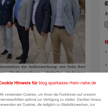
N
räsentation der Außenwerbung: von links Gert
u Stadtverwaltung, Nathalie Herberger,
ltung, Holger Wessling Vorstandsvorsitzender
blog.sparkasse-rhein-nahe.de
Cookie Hinweis für
 Emanuel Letz, Oberbürgermeister der Stadt,
er Kornmarkt Stadtverwaltung, Timo Klein,
Wir verwenden Cookies, um Ihnen die Funktionen auf unseren
iale Kornmarkt
Internetauftritten optimal zur Verfügung zu stellen. Darüber hinaus
verwenden wir Cookies, die lediglich zu Statistikzwecken, zur
nd die Sparkasse Rhein-Nahe freuen sich,