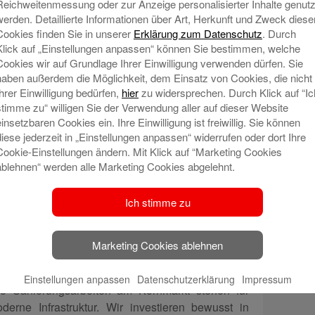
Reichweitenmessung oder zur Anzeige personalisierter Inhalte genutz
ung am Gebäude Kornmarkt 5 zu präsentieren.
werden. Detaillierte Informationen über Art, Herkunft und Zweck diese
Cookies finden Sie in unserer
Erklärung zum Datenschutz
. Durch
gt nun stolz die Aufschrift „Rathaus“ sowie das
Klick auf „Einstellungen anpassen“ können Sie bestimmen, welche
rbindung zwischen Stadt und allen Bürgerinnen
Cookies wir auf Grundlage Ihrer Einwilligung verwenden dürfen. Sie
. Mit diesem Schritt wird nicht nur die
haben außerdem die Möglichkeit, dem Einsatz von Cookies, die nicht
m zentralen Standort in der Innenstadt erhöht,
Ihrer Einwilligung bedürfen,
hier
zu widersprechen. Durch Klick auf “Ic
er modernisiert.
stimme zu“ willigen Sie der Verwendung aller auf dieser Website
einsetzbaren Cookies ein. Ihre Einwilligung ist freiwillig. Sie können
ftzug der Sparkasse das Gebäude, welcher dafür
diese jederzeit in „Einstellungen anpassen“ widerrufen oder dort Ihre
t auch zukünftig bürgernah zu gestalten – in
Cookie-Einstellungen ändern. Mit Klick auf “Marketing Cookies
ablehnen“ werden alle Marketing Cookies abgelehnt.
nlich und kundenorientiert.
z betonte bei der Präsentation: „Das Rathaus am
Ich stimme zu
 kurze Wege und effiziente Abläufe. Unser Ziel ist
n den besten Service anzubieten – und das unter
Marketing Cookies ablehnen
e, vertreten durch Vorstand Holger Wessling,
Einstellungen anpassen
Datenschutzerklärung
Impressum
Die Sanierungsarbeiten am Kornmarkt stehen für
derne Infrastruktur. Wir investieren bewusst in