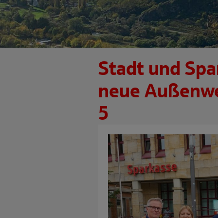
Stadt und Spa
neue Außenw
5