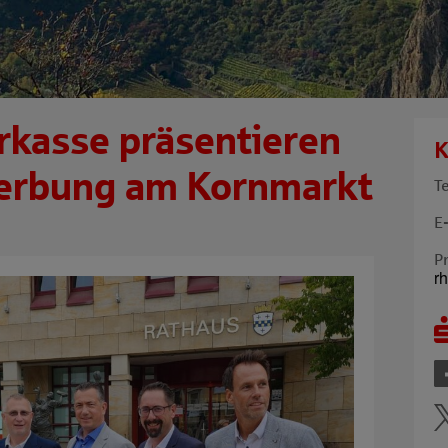
rkasse präsentieren
K
erbung am Kornmarkt
T
E
P
r