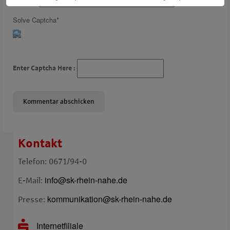
Website
Solve Captcha*
Enter Captcha Here :
Kontakt
Telefon: 0671/94-0
info@sk-rhein-nahe.de
E-Mail:
kommunikation@sk-rhein-nahe.de
Presse:
Internetfiliale