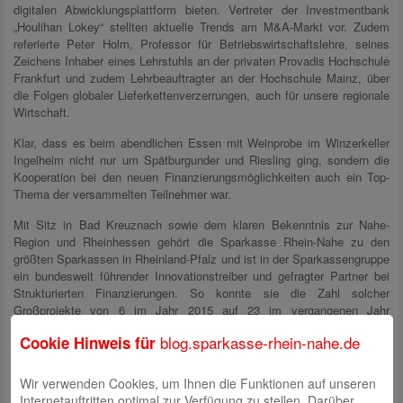
digitalen Abwicklungsplattform bieten. Vertreter der Investmentbank
„Houlihan Lokey“ stellten aktuelle Trends am M&A-Markt vor. Zudem
referierte Peter Holm, Professor für Betriebswirtschaftslehre, seines
Zeichens Inhaber eines Lehrstuhls an der privaten Provadis Hochschule
Frankfurt und zudem Lehrbeauftragter an der Hochschule Mainz, über
die Folgen globaler Lieferkettenverzerrungen, auch für unsere regionale
Wirtschaft.
Klar, dass es beim abendlichen Essen mit Weinprobe im Winzerkeller
Ingelheim nicht nur um Spätburgunder und Riesling ging, sondern die
Kooperation bei den neuen Finanzierungsmöglichkeiten auch ein Top-
Thema der versammelten Teilnehmer war.
Mit Sitz in Bad Kreuznach sowie dem klaren Bekenntnis zur Nahe-
Region und Rheinhessen gehört die Sparkasse Rhein-Nahe zu den
größten Sparkassen in Rheinland-Pfalz und ist in der Sparkassengruppe
ein bundesweit führender Innovationstreiber und gefragter Partner bei
Strukturierten Finanzierungen. So konnte sie die Zahl solcher
Großprojekte von 6 im Jahr 2015 auf 23 im vergangenen Jahr
annähernd vervierfachen.
blog.sparkasse-rhein-nahe.de
Cookie Hinweis für
Ihr Kompetenzcenter für Firmen- und Unternehmenskunden bietet für
gewerbliche Kunden maßgeschneiderte und bedarfsorientierte
Wir verwenden Cookies, um Ihnen die Funktionen auf unseren
Finanzierungslösungen, auch für großvolumige Projekte, die über das
Internetauftritten optimal zur Verfügung zu stellen. Darüber