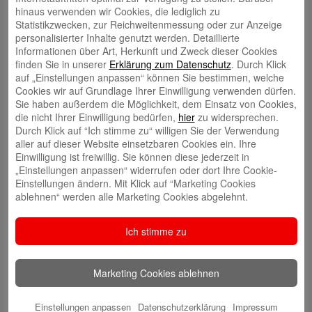
klassische Darlehen hinausgehen, wie z. B. Akquisitionsfinanzierungen,
hinaus verwenden wir Cookies, die lediglich zu
gewerbliche Großinvestitionen und Cashflow-orientierte
Statistikzwecken, zur Reichweitenmessung oder zur Anzeige
Projektfinanzierungen. Dabei kann sie sich auf ein bundesweites
personalisierter Inhalte genutzt werden. Detaillierte
Netzwerk an Finanzierungspartnern aus dem Sparkassen- und
Informationen über Art, Herkunft und Zweck dieser Cookies
Genossenschaftssektor, aber auch aus M&A-Beratern und Private-
finden Sie in unserer
Erklärung zum Datenschutz
. Durch Klick
Equity-Investoren stützen.
auf „Einstellungen anpassen“ können Sie bestimmen, welche
Cookies wir auf Grundlage Ihrer Einwilligung verwenden dürfen.
Sie haben außerdem die Möglichkeit, dem Einsatz von Cookies,
die nicht Ihrer Einwilligung bedürfen,
hier
zu widersprechen.
Schreiben Sie einen Kommentar
Durch Klick auf “Ich stimme zu“ willigen Sie der Verwendung
Ihre E-Mail-Adresse wird nicht veröffentlicht.
Erforderliche Felder
aller auf dieser Website einsetzbaren Cookies ein. Ihre
sind mit
*
markiert
Einwilligung ist freiwillig. Sie können diese jederzeit in
„Einstellungen anpassen“ widerrufen oder dort Ihre Cookie-
Einstellungen ändern. Mit Klick auf “Marketing Cookies
ablehnen“ werden alle Marketing Cookies abgelehnt.
Ich stimme zu
Name
*
Marketing Cookies ablehnen
E-Mail
*
Einstellungen anpassen
Datenschutzerklärung
Impressum