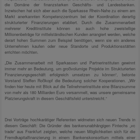
die Domäne der finanzstarken Geschäfts- und Landesbanken.
Inzwischen hat sich aber auch die Sparkasse Rhein-Nahe zu einem am
Markt anerkannten Kompetenzzentrum bei der Koordination derartig
strukturierter Finanzierungen etabliert. Durch die Zusammenarbeit
mehrerer Kreditinstitute können so auch hohe zweistellige
Millionenbeträge für mittelständischen Kunden arrangiert werden, welche
derart hohen Summen zum Beispiel benötigen, wenn sie ein anderes
Unternehmen kaufen oder neue Standorte und Produktionsstätten
errichten möchten.
„Die Zusammenarbeit mit Sparkassen und Partnerinstituten gewinnt
immer mehr an Bedeutung, um großvolumige Projekte im Strukturierten
Finanzierungsgeschäft erfolgreich umsetzen zu können“, betonte
Vorstand Steffen Roßkopf die Bedeutung solcher Kooperationen. „Wir
finden hier heute mit Blick auf die Teilnehmerinstitute eine Bilanzsumme
von mehr als 180 Milliarden Euro versammelt, was unsere gemeinsame
Platzierungskraft in diesem Geschäftsfeld unterstreicht.“
Drei Vorträge hochkarätiger Referenten widmeten sich neuen Trends in
diesem Geschäft: Die Gründer des bankenunabhängigen Fintechs „vc
trade“ aus Frankfurt zeigten, welche neuen Möglichkeiten sich für die
Fremdkapitalfinanzierung in einem Bankenskonsortium mittels einer