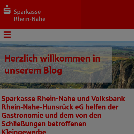
Herzlich willkommen in
unserem Blog
Sparkasse Rhein-Nahe und Volksbank
Rhein-Nahe-Hunsrück eG helfen der
Gastronomie und dem von den
Schließungen betroffenen
Kleingewerbe