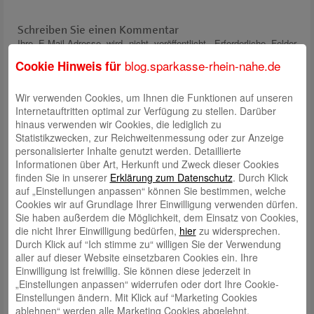
Schreiben Sie einen Kommentar
Ihre E-Mail-Adresse wird nicht veröffentlicht.
Erforderliche Felder
sind mit
*
markiert
blog.sparkasse-rhein-nahe.de
Cookie Hinweis für
Wir verwenden Cookies, um Ihnen die Funktionen auf unseren
Internetauftritten optimal zur Verfügung zu stellen. Darüber
hinaus verwenden wir Cookies, die lediglich zu
Statistikzwecken, zur Reichweitenmessung oder zur Anzeige
personalisierter Inhalte genutzt werden. Detaillierte
Informationen über Art, Herkunft und Zweck dieser Cookies
Name
*
finden Sie in unserer
Erklärung zum Datenschutz
. Durch Klick
auf „Einstellungen anpassen“ können Sie bestimmen, welche
E-Mail
*
Cookies wir auf Grundlage Ihrer Einwilligung verwenden dürfen.
Sie haben außerdem die Möglichkeit, dem Einsatz von Cookies,
Website
die nicht Ihrer Einwilligung bedürfen,
hier
zu widersprechen.
Durch Klick auf “Ich stimme zu“ willigen Sie der Verwendung
Solve Captcha*
aller auf dieser Website einsetzbaren Cookies ein. Ihre
Einwilligung ist freiwillig. Sie können diese jederzeit in
„Einstellungen anpassen“ widerrufen oder dort Ihre Cookie-
Einstellungen ändern. Mit Klick auf “Marketing Cookies
ablehnen“ werden alle Marketing Cookies abgelehnt.