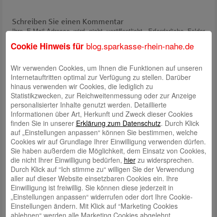
Schreiben Sie einen Kommentar
Ihre E-Mail-Adresse wird nicht veröffentlicht.
Erforderliche Felder
sind mit
*
markiert
blog.sparkasse-rhein-nahe.de
Cookie Hinweis für
Wir verwenden Cookies, um Ihnen die Funktionen auf unseren
Internetauftritten optimal zur Verfügung zu stellen. Darüber
hinaus verwenden wir Cookies, die lediglich zu
Statistikzwecken, zur Reichweitenmessung oder zur Anzeige
personalisierter Inhalte genutzt werden. Detaillierte
Informationen über Art, Herkunft und Zweck dieser Cookies
finden Sie in unserer
Name
*
Erklärung zum Datenschutz
. Durch Klick
auf „Einstellungen anpassen“ können Sie bestimmen, welche
E-Mail
*
Cookies wir auf Grundlage Ihrer Einwilligung verwenden dürfen.
Sie haben außerdem die Möglichkeit, dem Einsatz von Cookies,
Website
die nicht Ihrer Einwilligung bedürfen,
hier
zu widersprechen.
Durch Klick auf “Ich stimme zu“ willigen Sie der Verwendung
Solve Captcha*
aller auf dieser Website einsetzbaren Cookies ein. Ihre
Einwilligung ist freiwillig. Sie können diese jederzeit in
„Einstellungen anpassen“ widerrufen oder dort Ihre Cookie-
Einstellungen ändern. Mit Klick auf “Marketing Cookies
ablehnen“ werden alle Marketing Cookies abgelehnt.