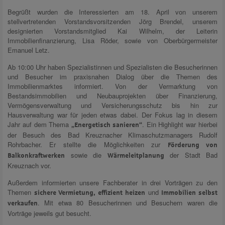
Begrüßt wurden die Interessierten am 18. April von unserem
stellvertretenden Vorstandsvorsitzenden Jörg Brendel, unserem
designierten Vorstandsmitglied Kai Wilhelm, der Leiterin
Immobilienfinanzierung, Lisa Röder, sowie von Oberbürgermeister
Emanuel Letz.
Ab 10:00 Uhr haben Spezialistinnen und Spezialisten die Besucherinnen
und Besucher im praxisnahen Dialog über die Themen des
Immobilienmarktes informiert. Von der Vermarktung von
Bestandsimmobilien und Neubauprojekten über Finanzierung,
Vermögensverwaltung und Versicherungsschutz bis hin zur
Hausverwaltung war für jeden etwas dabei. Der Fokus lag in diesem
Jahr auf dem Thema
. Ein Highlight war hierbei
„Energetisch sanieren“
der Besuch des Bad Kreuznacher Klimaschutzmanagers Rudolf
Rohrbacher. Er stellte die Möglichkeiten zur
Förderung von
sowie die
der Stadt Bad
Balkonkraftwerken
Wärmeleitplanung
Kreuznach vor.
Außerdem informierten unsere Fachberater in drei Vorträgen zu den
Themen
und
sichere Vermietung, effizient heizen
Immobilien selbst
. Mit etwa 80 Besucherinnen und Besuchern waren die
verkaufen
Vorträge jeweils gut besucht.