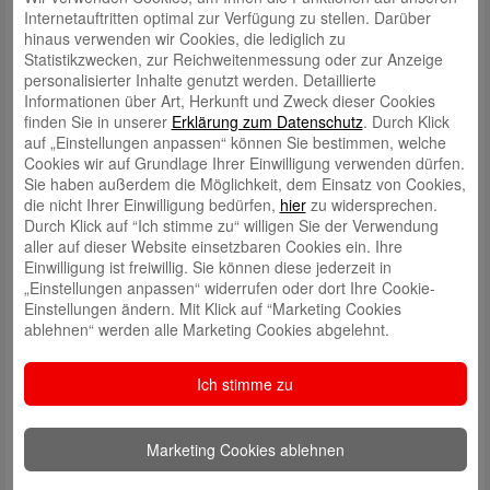
Jedyka und Lisa Röder, die gemeinsam mit weiteren Auszubildenden
Internetauftritten optimal zur Verfügung zu stellen. Darüber
und mit Unterstützung des Medialen Vertriebs und dem Bereich
hinaus verwenden wir Cookies, die lediglich zu
Personal das „Online-Praktikum“ konzipiert und eingeführt haben.
Statistikzwecken, zur Reichweitenmessung oder zur Anzeige
personalisierter Inhalte genutzt werden. Detaillierte
Wenn der Jugendliche auch den Abschlusstest bestanden hat, wird er
Informationen über Art, Herkunft und Zweck dieser Cookies
automatisch zu einem Praktikumstag in die Sparkasse eingeladen. Hier
finden Sie in unserer
Erklärung zum Datenschutz
. Durch Klick
kann er im „echten Leben“ in die Bereiche reinschauen und Fragen
auf „Einstellungen anpassen“ können Sie bestimmen, welche
stellen.
Cookies wir auf Grundlage Ihrer Einwilligung verwenden dürfen.
Sie haben außerdem die Möglichkeit, dem Einsatz von Cookies,
„Mit dem Online-Praktikum möchten wir Teilnehmer digital und mobil
die nicht Ihrer Einwilligung bedürfen,
hier
zu widersprechen.
abholen. Sie erhalten Einblicke in die Sparkasse und können diese
Durch Klick auf “Ich stimme zu“ willigen Sie der Verwendung
gerne im Anschluss durch ein Präsenzpraktikum vertiefen“, sagt Kai
aller auf dieser Website einsetzbaren Cookies ein. Ihre
Wilhelm, Personalleiter.
Einwilligung ist freiwillig. Sie können diese jederzeit in
Über die Web-Site der Sparkasse
https://praktikum.sparkasse-rhein-
„Einstellungen anpassen“ widerrufen oder dort Ihre Cookie-
nahe.de
kann man sein Online-Praktikum starten.
Einstellungen ändern. Mit Klick auf “Marketing Cookies
ablehnen“ werden alle Marketing Cookies abgelehnt.
2020-02-11 PM Online-Praktikum
Ich stimme zu
Marketing Cookies ablehnen
Schreiben Sie einen Kommentar
Ihre E-Mail-Adresse wird nicht veröffentlicht.
Erforderliche Felder