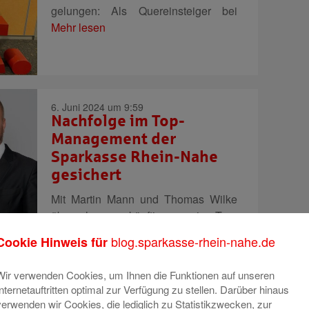
gelungen: Als Quereinsteiger bei
Mehr lesen
6. Juni 2024 um 9:59
Nachfolge im Top-
Management der
Sparkasse Rhein-Nahe
gesichert
Mit Martin Mann und Thomas Wilke
übernehmen künftig zwei Top-
Führungskräfte
Mehr lesen
blog.sparkasse-rhein-nahe.de
Cookie Hinweis für
22. Mai 2024 um 12:42
Wir verwenden Cookies, um Ihnen die Funktionen auf unseren
Sparkasse Rhein-Nahe
Internetauftritten optimal zur Verfügung zu stellen. Darüber hinaus
stellt Sonderkredit für
verwenden wir Cookies, die lediglich zu Statistikzwecken, zur