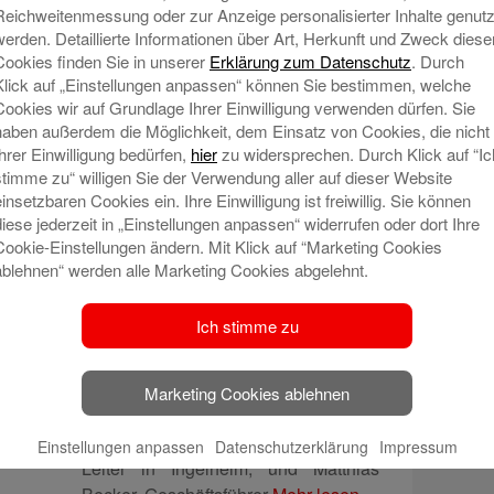
Reichweitenmessung oder zur Anzeige personalisierter Inhalte genutz
Unwettergeschädigte
werden. Detaillierte Informationen über Art, Herkunft und Zweck diese
zur Verfügung
Cookies finden Sie in unserer
Erklärung zum Datenschutz
. Durch
Klick auf „Einstellungen anpassen“ können Sie bestimmen, welche
Viele Menschen im Geschäftsgebiet
Cookies wir auf Grundlage Ihrer Einwilligung verwenden dürfen. Sie
der Sparkasse Rhein-Nahe sind
haben außerdem die Möglichkeit, dem Einsatz von Cookies, die nicht
zurzeit von
Mehr lesen
Ihrer Einwilligung bedürfen,
hier
zu widersprechen. Durch Klick auf “Ic
stimme zu“ willigen Sie der Verwendung aller auf dieser Website
einsetzbaren Cookies ein. Ihre Einwilligung ist freiwillig. Sie können
diese jederzeit in „Einstellungen anpassen“ widerrufen oder dort Ihre
Cookie-Einstellungen ändern. Mit Klick auf “Marketing Cookies
ablehnen“ werden alle Marketing Cookies abgelehnt.
17. Mai 2024 um 14:13
Neue Gartenmesse
Ich stimme zu
GardenING: Ermäßigter
Eintritt mit der
Marketing Cookies ablehnen
Sparkassen-Karte
Sven Baumgärtner, Beratungs-Center
Einstellungen anpassen
Datenschutzerklärung
Impressum
Leiter in Ingelheim, und Matthias