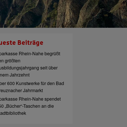
ueste Beiträge
parkasse Rhein-Nahe begrüßt
en größten
usbildungsjahrgang seit über
inem Jahrzehnt
ber 600 Kunstwerke für den Bad
reuznacher Jahrmarkt
parkasse Rhein-Nahe spendet
50 „Bücher“-Taschen an die
tadtbibliothek