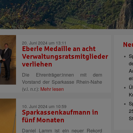
20. Juni 2024 um 13:11
Ne
Eberle Medaille an acht
S
Verwaltungsratsmitglieder
d
verliehen
A
Die Ehrenträger:innen mit dem
e
Vorstand der Sparkasse Rhein-Nahe
Ü
(v.l. n.r.):
Mehr lesen
K
S
10. Juni 2024 um 10:59
2
Sparkassenkaufmann in
S
fünf Monaten
Daniel Lamm ist ein neuer Rekord