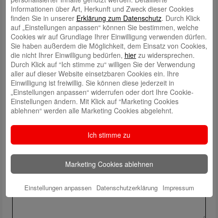
musste, da ich parallel noch an meiner Bachelorarbeit schreibe, war das
Informationen über Art, Herkunft und Zweck dieser Cookies
überhaupt kein Problem!
finden Sie in unserer
Erklärung zum Datenschutz
. Durch Klick
auf „Einstellungen anpassen“ können Sie bestimmen, welche
Ich bin sehr dankbar für die abwechslungsreiche, aufregende und
Cookies wir auf Grundlage Ihrer Einwilligung verwenden dürfen.
lehrreiche Zeit 😊.
Sie haben außerdem die Möglichkeit, dem Einsatz von Cookies,
Wenn du auch gerade im Studium oder in der Schule bist und für dich
die nicht Ihrer Einwilligung bedürfen,
hier
zu widersprechen.
herausfinden willst, was am besten zu dir passt, dann nutze die Chance
Durch Klick auf “Ich stimme zu“ willigen Sie der Verwendung
und mach dich – genau wie ich – über die
vielseitigen
aller auf dieser Website einsetzbaren Cookies ein. Ihre
Möglichkeiten
schlau, die dir diese Sparkasse bietet!
Einwilligung ist freiwillig. Sie können diese jederzeit in
„Einstellungen anpassen“ widerrufen oder dort Ihre Cookie-
Deine Violetta ♥
Einstellungen ändern. Mit Klick auf “Marketing Cookies
ablehnen“ werden alle Marketing Cookies abgelehnt.
Schreiben Sie einen Kommentar
Ich stimme zu
Ihre E-Mail-Adresse wird nicht veröffentlicht.
Erforderliche Felder
sind mit
*
markiert
Marketing Cookies ablehnen
Einstellungen anpassen
Datenschutzerklärung
Impressum