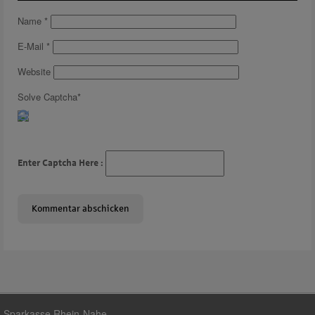
Name
*
E-Mail
*
Website
Solve Captcha*
Enter Captcha Here :
Sparkasse Rhein-Nahe