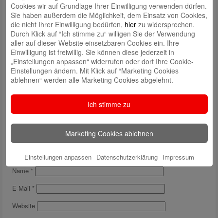
08-05-2020 PM Zuwachs an Betrugsfällen in Corona-Zeiten
Cookies wir auf Grundlage Ihrer Einwilligung verwenden dürfen.
Sie haben außerdem die Möglichkeit, dem Einsatz von Cookies,
die nicht Ihrer Einwilligung bedürfen,
hier
zu widersprechen.
Durch Klick auf “Ich stimme zu“ willigen Sie der Verwendung
aller auf dieser Website einsetzbaren Cookies ein. Ihre
Einwilligung ist freiwillig. Sie können diese jederzeit in
„Einstellungen anpassen“ widerrufen oder dort Ihre Cookie-
Schreiben Sie einen Kommentar
Einstellungen ändern. Mit Klick auf “Marketing Cookies
Ihre E-Mail-Adresse wird nicht veröffentlicht.
Erforderliche Felder
ablehnen“ werden alle Marketing Cookies abgelehnt.
sind mit
*
markiert
Ich stimme zu
Marketing Cookies ablehnen
Einstellungen anpassen
Datenschutzerklärung
Impressum
Name
*
E-Mail
*
Website