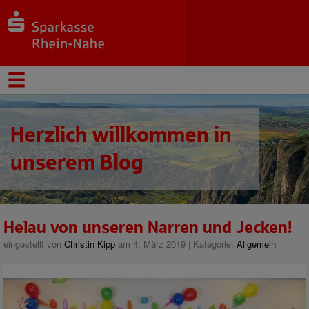
Herzlich willkommen in
unserem Blog
Helau von unseren Narren und Jecken!
eingestellt von
Christin Kipp
am 4. März 2019 | Kategorie:
Allgemein