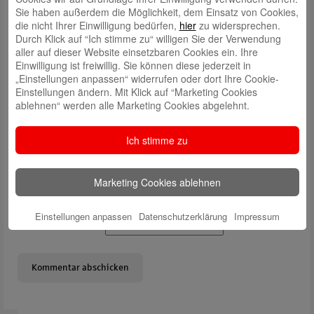
Sie haben außerdem die Möglichkeit, dem Einsatz von Cookies,
die nicht Ihrer Einwilligung bedürfen,
hier
zu widersprechen.
Durch Klick auf “Ich stimme zu“ willigen Sie der Verwendung
aller auf dieser Website einsetzbaren Cookies ein. Ihre
Einwilligung ist freiwillig. Sie können diese jederzeit in
„Einstellungen anpassen“ widerrufen oder dort Ihre Cookie-
Name
*
Einstellungen ändern. Mit Klick auf “Marketing Cookies
ablehnen“ werden alle Marketing Cookies abgelehnt.
E-Mail
*
Website
Ich stimme zu
Solve Captcha*
Marketing Cookies ablehnen
Einstellungen anpassen
Datenschutzerklärung
Impressum
Enter Captcha Here :