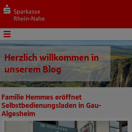
Herzlich willkommen in
unserem Blog
Familie Hemmes eröffnet
Selbstbedienungsladen in Gau-
Algesheim