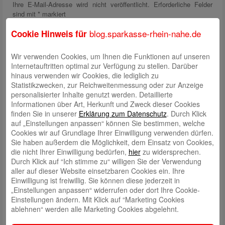
Ihre E-Mail-Adresse wird nicht veröffentlicht.
Erforderliche Felder
sind mit
*
markiert
blog.sparkasse-rhein-nahe.de
Cookie Hinweis für
Wir verwenden Cookies, um Ihnen die Funktionen auf unseren
Internetauftritten optimal zur Verfügung zu stellen. Darüber
hinaus verwenden wir Cookies, die lediglich zu
Statistikzwecken, zur Reichweitenmessung oder zur Anzeige
personalisierter Inhalte genutzt werden. Detaillierte
Name
*
Informationen über Art, Herkunft und Zweck dieser Cookies
finden Sie in unserer
Erklärung zum Datenschutz
. Durch Klick
E-Mail
*
auf „Einstellungen anpassen“ können Sie bestimmen, welche
Cookies wir auf Grundlage Ihrer Einwilligung verwenden dürfen.
Website
Sie haben außerdem die Möglichkeit, dem Einsatz von Cookies,
die nicht Ihrer Einwilligung bedürfen,
hier
zu widersprechen.
Solve Captcha*
Durch Klick auf “Ich stimme zu“ willigen Sie der Verwendung
aller auf dieser Website einsetzbaren Cookies ein. Ihre
Einwilligung ist freiwillig. Sie können diese jederzeit in
„Einstellungen anpassen“ widerrufen oder dort Ihre Cookie-
Einstellungen ändern. Mit Klick auf “Marketing Cookies
Enter Captcha Here :
ablehnen“ werden alle Marketing Cookies abgelehnt.