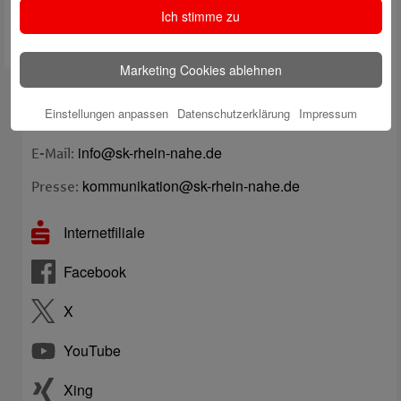
Ich stimme zu
Marketing Cookies ablehnen
Kontakt
Einstellungen anpassen
Datenschutzerklärung
Impressum
Telefon: 0671/94-0
info@sk-rhein-nahe.de
E-Mail:
kommunikation@sk-rhein-nahe.de
Presse:
Internetfiliale
Facebook
X
YouTube
Xing