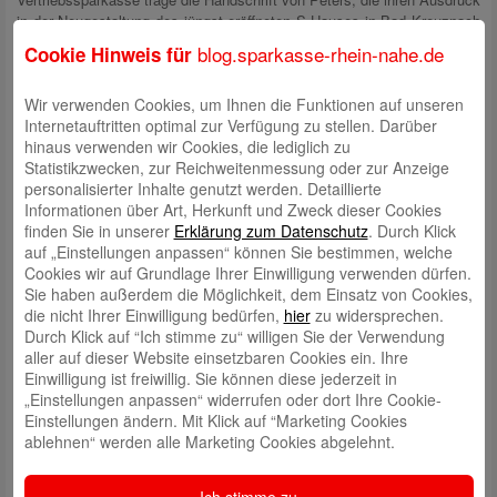
in der Neugestaltung des jüngst eröffneten S-Hauses in Bad Kreuznach
gefunden hat.
blog.sparkasse-rhein-nahe.de
Cookie Hinweis für
„Auf unseren Erfolgen der letzten Jahre können und dürfen wir uns nicht
ausruhen. Deshalb möchte ich alles dafür tun, dass unsere Sparkasse
Wir verwenden Cookies, um Ihnen die Funktionen auf unseren
sich optimal aufstellen kann“, so Andreas Peters.
Internetauftritten optimal zur Verfügung zu stellen. Darüber
hinaus verwenden wir Cookies, die lediglich zu
Statistikzwecken, zur Reichweitenmessung oder zur Anzeige
Schreiben Sie einen Kommentar
personalisierter Inhalte genutzt werden. Detaillierte
Ihre E-Mail-Adresse wird nicht veröffentlicht.
Erforderliche Felder
Informationen über Art, Herkunft und Zweck dieser Cookies
sind mit
*
markiert
finden Sie in unserer
Erklärung zum Datenschutz
. Durch Klick
auf „Einstellungen anpassen“ können Sie bestimmen, welche
Cookies wir auf Grundlage Ihrer Einwilligung verwenden dürfen.
Sie haben außerdem die Möglichkeit, dem Einsatz von Cookies,
die nicht Ihrer Einwilligung bedürfen,
hier
zu widersprechen.
Durch Klick auf “Ich stimme zu“ willigen Sie der Verwendung
aller auf dieser Website einsetzbaren Cookies ein. Ihre
Einwilligung ist freiwillig. Sie können diese jederzeit in
„Einstellungen anpassen“ widerrufen oder dort Ihre Cookie-
Name
*
Einstellungen ändern. Mit Klick auf “Marketing Cookies
ablehnen“ werden alle Marketing Cookies abgelehnt.
E-Mail
*
Website