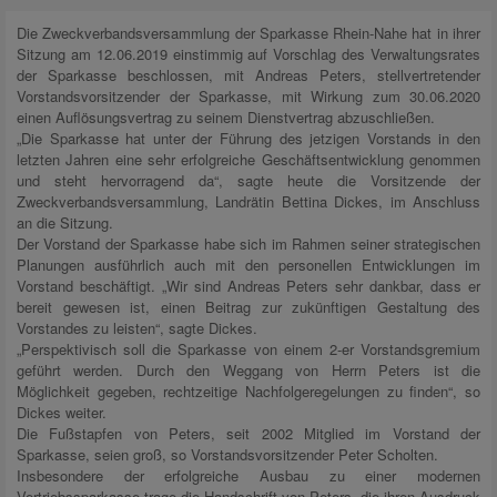
Die Zweckverbandsversammlung der Sparkasse Rhein-Nahe hat in ihrer
Sitzung am 12.06.2019 einstimmig auf Vorschlag des Verwaltungsrates
der Sparkasse beschlossen, mit Andreas Peters, stellvertretender
Vorstandsvorsitzender der Sparkasse, mit Wirkung zum 30.06.2020
einen Auflösungsvertrag zu seinem Dienstvertrag abzuschließen.
„Die Sparkasse hat unter der Führung des jetzigen Vorstands in den
letzten Jahren eine sehr erfolgreiche Geschäftsentwicklung genommen
und steht hervorragend da“, sagte heute die Vorsitzende der
Zweckverbandsversammlung, Landrätin Bettina Dickes, im Anschluss
an die Sitzung.
Der Vorstand der Sparkasse habe sich im Rahmen seiner strategischen
Planungen ausführlich auch mit den personellen Entwicklungen im
Vorstand beschäftigt. „Wir sind Andreas Peters sehr dankbar, dass er
bereit gewesen ist, einen Beitrag zur zukünftigen Gestaltung des
Vorstandes zu leisten“, sagte Dickes.
„Perspektivisch soll die Sparkasse von einem 2-er Vorstandsgremium
geführt werden. Durch den Weggang von Herrn Peters ist die
Möglichkeit gegeben, rechtzeitige Nachfolgeregelungen zu finden“, so
Dickes weiter.
Die Fußstapfen von Peters, seit 2002 Mitglied im Vorstand der
Sparkasse, seien groß, so Vorstandsvorsitzender Peter Scholten.
Insbesondere der erfolgreiche Ausbau zu einer modernen
Vertriebssparkasse trage die Handschrift von Peters, die ihren Ausdruck