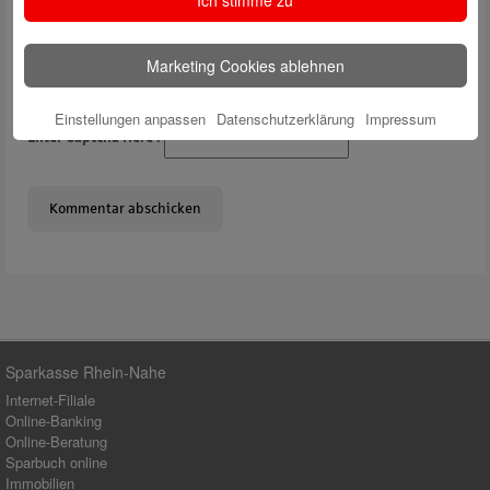
Ich stimme zu
Solve Captcha*
Marketing Cookies ablehnen
Einstellungen anpassen
Datenschutzerklärung
Impressum
Enter Captcha Here :
Sparkasse Rhein-Nahe
Internet-Filiale
Online-Banking
Online-Beratung
Sparbuch online
Immobilien