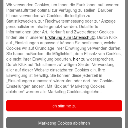
Wir verwenden Cookies, um Ihnen die Funktionen auf unseren
Internetauftritten optimal zur Verfügung zu stellen. Darüber
X
hinaus verwenden wir Cookies, die lediglich zu
Statistikzwecken, zur Reichweitenmessung oder zur Anzeige
YouTube
personalisierter Inhalte genutzt werden. Detaillierte
Informationen über Art, Herkunft und Zweck dieser Cookies
Xing
finden Sie in unserer
Erklärung zum Datenschutz
. Durch Klick
auf „Einstellungen anpassen“ können Sie bestimmen, welche
Cookies wir auf Grundlage Ihrer Einwilligung verwenden dürfen.
Instagram
Sie haben außerdem die Möglichkeit, dem Einsatz von Cookies,
die nicht Ihrer Einwilligung bedürfen,
hier
zu widersprechen.
Durch Klick auf “Ich stimme zu“ willigen Sie der Verwendung
Neueste Beiträge
aller auf dieser Website einsetzbaren Cookies ein. Ihre
Einwilligung ist freiwillig. Sie können diese jederzeit in
Über 600 Kunstwerke für den Bad Kreuznacher
„Einstellungen anpassen“ widerrufen oder dort Ihre Cookie-
Jahrmarkt
Einstellungen ändern. Mit Klick auf “Marketing Cookies
Sparkasse Rhein-Nahe spendet 250 „Bücher“-
ablehnen“ werden alle Marketing Cookies abgelehnt.
Taschen an die Stadtbibliothek
Ich stimme zu
SWR4 Vereint: Der Boule Club Rheingrafenstein
gewinnt 1.000 Euro
Marketing Cookies ablehnen