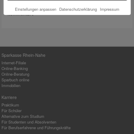
Einstellungen anpassen
Datenschutzerklärung
Impressum
Kommentare
Sparkasse Rhein-Nahe
Internet-Filiale
Online-Banking
Online-Beratung
Sparbuch online
Immobilien
Karriere
Praktikum
Für Schüler
Alternative zum Studium
Für Studenten und Absolventen
Für Berufserfahrene und Führungskräfte