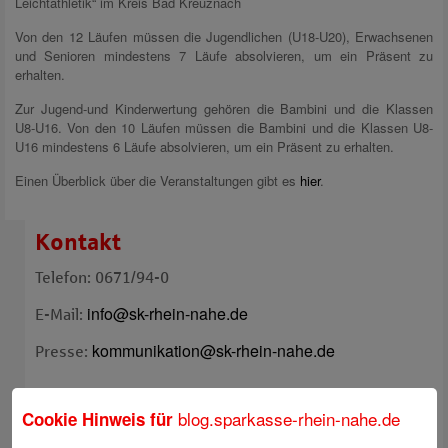
Leichtathletik“ im Kreis Bad Kreuznach
Von den 12 Läufen müssen die Jugendlichen (U18-U20), Erwachsenen
und Senioren mindestens 7 Läufe absolvieren, um ein Präsent zu
erhalten.
Zur Jugend-und Kinderwertung gehören die Bambini und die Klassen
U8-U16. Von den 10 Läufen müssen die Bambini und die Klassen U8-
U16 mindestens 6 Läufe absolvieren, um ein Präsent zu erhalten.
Einen Überblick über die Veranstaltungen gibt es
hier
.
Kontakt
Telefon: 0671/94-0
info@sk-rhein-nahe.de
E-Mail:
kommunikation@sk-rhein-nahe.de
Presse:
Internetfiliale
blog.sparkasse-rhein-nahe.de
Cookie Hinweis für
Facebook