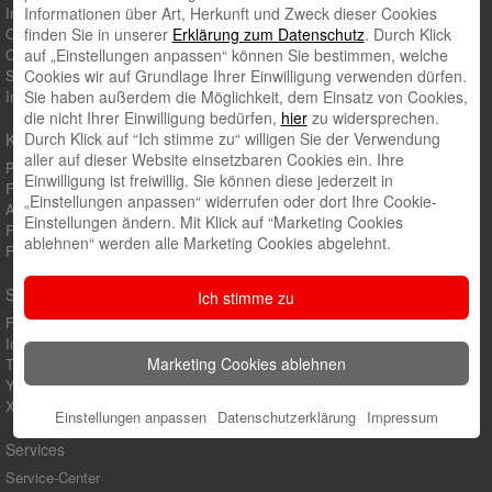
Internet-Filiale
Informationen über Art, Herkunft und Zweck dieser Cookies
Online-Banking
finden Sie in unserer
Erklärung zum Datenschutz
. Durch Klick
Online-Beratung
auf „Einstellungen anpassen“ können Sie bestimmen, welche
Sparbuch online
Cookies wir auf Grundlage Ihrer Einwilligung verwenden dürfen.
Immobilien
Sie haben außerdem die Möglichkeit, dem Einsatz von Cookies,
die nicht Ihrer Einwilligung bedürfen,
hier
zu widersprechen.
Durch Klick auf “Ich stimme zu“ willigen Sie der Verwendung
Karriere
aller auf dieser Website einsetzbaren Cookies ein. Ihre
Praktikum
Einwilligung ist freiwillig. Sie können diese jederzeit in
Für Schüler
„Einstellungen anpassen“ widerrufen oder dort Ihre Cookie-
Alternative zum Studium
Einstellungen ändern. Mit Klick auf “Marketing Cookies
Für Studenten und Absolventen
ablehnen“ werden alle Marketing Cookies abgelehnt.
Für Berufserfahrene und Führungskräfte
Social Media
Ich stimme zu
Facebook
Instagram
Marketing Cookies ablehnen
Twitter
Youtube
Xing
Einstellungen anpassen
Datenschutzerklärung
Impressum
Services
Service-Center