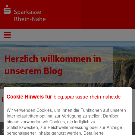
Herzlich willkommen in
unserem Blog
blog.sparkasse-rhein-nahe.de
Cookie Hinweis für
Immobilienportal
Wir verwenden Cookies, um Ihnen die Funktionen auf unseren
Internetauftritten optimal zur Verfügung zu stellen. Darüber
hinaus verwenden wir Cookies, die lediglich zu
Statistikzwecken, zur Reichweitenmessung oder zur Anzeige
Sparkasse Rhein-Nahe
personalisierter Inhalte genutzt werden. Detaillierte