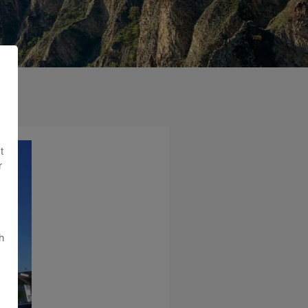
t
r
h