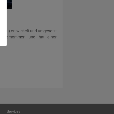
axen) entwickelt und umgesetzt.
d übernommen und hat einen
Services