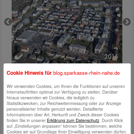
blog.sparkasse-rhein-nahe.de
Cookie Hinweis für
Innerstädtische Entwicklung
Die Bad Kreuznacher Entwicklungsgesellschaft mbH (BKEG) wurde im
Wir verwenden Cookies, um Ihnen die Funktionen auf unseren
März 2006 gegründet. Gesellschafter sind die LBBW Immobilien GmbH
Internetauftritten optimal zur Verfügung zu stellen. Darüber
Stuttgart, die Gesellschaft für Beteiligungen und Parken GmbH & Co.
hinaus verwenden wir Cookies, die lediglich zu
KG, Bad Kreuznach (BGK), eine städtische Gesellschaft, sowie die
Statistikzwecken, zur Reichweitenmessung oder zur Anzeige
Sparkasse Rhein-Nahe.
personalisierter Inhalte genutzt werden. Detaillierte
Informationen über Art, Herkunft und Zweck dieser Cookies
Die BKEG hat fünf ehemalige Liegenschaften der US Army in Bad
finden Sie in unserer
Erklärung zum Datenschutz
. Durch Klick
Kreuznach erworben und betreibt die Planung, Entwicklung,
auf „Einstellungen anpassen“ können Sie bestimmen, welche
Erschließung und Vermarktung für diese Flächen.
Cookies wir auf Grundlage Ihrer Einwilligung verwenden dürfen.