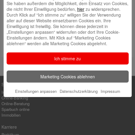
Sie haben außerdem die Möglichkeit, dem Einsatz von Cookies,
Daten:
die nicht Ihrer Einwilligung bedürfen,
hier
zu widersprechen.
Durch Klick auf “Ich stimme zu“ willigen Sie der Verwendung
Zeitraum: 2006-2017
aller auf dieser Website einsetzbaren Cookies ein. Ihre
Fläche: 76,4 ha
Einwilligung ist freiwillig. Sie können diese jederzeit in
Einheiten:
„Einstellungen anpassen“ widerrufen oder dort Ihre Cookie-
210 Einfamilienhäuser
Einstellungen ändern. Mit Klick auf “Marketing Cookies
1.120 Wohnungen
ablehnen“ werden alle Marketing Cookies abgelehnt.
1.300 Arbeitsplätze
Ich stimme zu
Marketing Cookies ablehnen
Sparkasse Rhein-Nahe
Einstellungen anpassen
Datenschutzerklärung
Impressum
Internet-Filiale
Online-Banking
Online-Beratung
Sparbuch online
Immobilien
Karriere
Praktikum